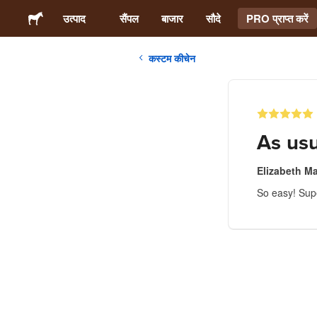
उत्पाद
सैंपल
बाजार
सौदे
PRO प्राप्त करें
कस्टम कीचेन
स्टिकर्स
लेबल्स
As us
मैगनेट्स
Elizabeth Ma
So easy! Supe
बटन बैज
पैकेजिंग
परिधान
ऐक्रेलिक