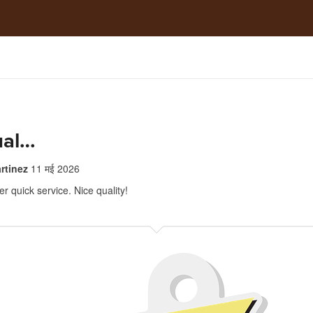
ual…
rtinez
11 मई 2026
r quick service. Nice quality!