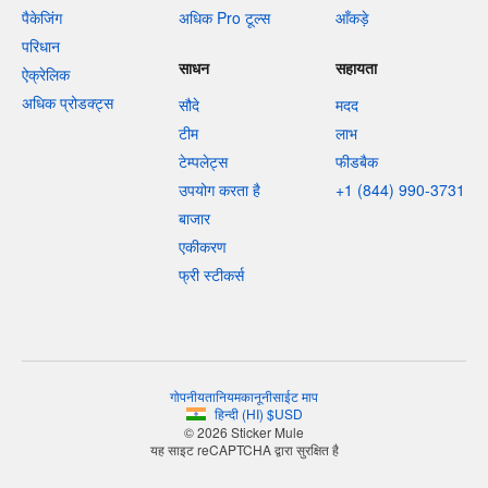
पैकेजिंग
अधिक Pro टूल्स
आँकड़े
परिधान
साधन
सहायता
ऐक्रेलिक
अधिक प्रोडक्ट्स
सौदे
मदद
टीम
लाभ
टेम्पलेट्स
फीडबैक
उपयोग करता है
+1 (844) 990-3731
बाजार
एकीकरण
फ्री स्टीकर्स
गोपनीयता
नियम
कानूनी
साईट माप
हिन्दी
(
HI
)
$
USD
© 2026 Sticker Mule
यह साइट reCAPTCHA द्वारा सुरक्षित है