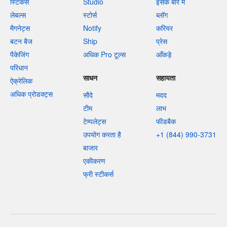
स्टिकर्स
Studio
इसके बारे में
लेबल्स
स्टोर्स
ब्लॉग
मैगनेट्स
Notify
करियर
बटन बैज
Ship
प्रेस
पैकेजिंग
अधिक Pro टूल्स
आँकड़े
परिधान
साधन
सहायता
ऐक्रेलिक
अधिक प्रोडक्ट्स
सौदे
मदद
टीम
लाभ
टेम्पलेट्स
फीडबैक
उपयोग करता है
+1 (844) 990-3731
बाजार
एकीकरण
फ्री स्टीकर्स