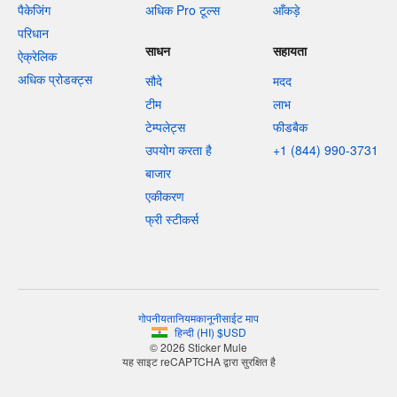
पैकेजिंग
अधिक Pro टूल्स
आँकड़े
परिधान
साधन
सहायता
ऐक्रेलिक
अधिक प्रोडक्ट्स
सौदे
मदद
टीम
लाभ
टेम्पलेट्स
फीडबैक
उपयोग करता है
+1 (844) 990-3731
बाजार
एकीकरण
फ्री स्टीकर्स
गोपनीयता
नियम
कानूनी
साईट माप
हिन्दी
(
HI
)
$
USD
© 2026 Sticker Mule
यह साइट reCAPTCHA द्वारा सुरक्षित है