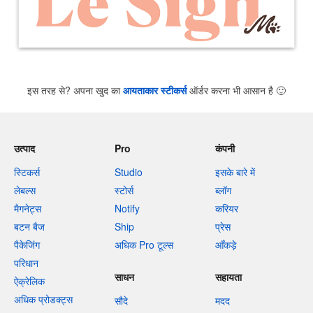
इस तरह से? अपना खुद का
आयताकार स्टीकर्स
ऑर्डर करना भी आसान है
🙂
उत्पाद
Pro
कंपनी
स्टिकर्स
Studio
इसके बारे में
लेबल्स
स्टोर्स
ब्लॉग
मैगनेट्स
Notify
करियर
बटन बैज
Ship
प्रेस
पैकेजिंग
अधिक Pro टूल्स
आँकड़े
परिधान
साधन
सहायता
ऐक्रेलिक
अधिक प्रोडक्ट्स
सौदे
मदद