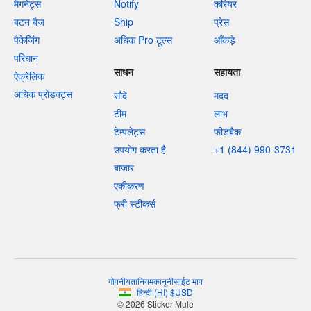
मैगनेट्स
Notify
करियर
बटन बैज
Ship
प्रेस
पैकेजिंग
अधिक Pro टूल्स
आँकड़े
परिधान
साधन
सहायता
ऐक्रेलिक
अधिक प्रोडक्ट्स
सौदे
मदद
टीम
लाभ
टेम्पलेट्स
फीडबैक
उपयोग करता है
+1 (844) 990-3731
बाजार
एकीकरण
फ्री स्टीकर्स
गोपनीयता
नियम
कानूनी
साईट माप
हिन्दी
(
HI
)
$
USD
© 2026 Sticker Mule