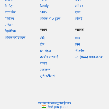
मैगनेट्स
Notify
करियर
बटन बैज
Ship
प्रेस
पैकेजिंग
अधिक Pro टूल्स
आँकड़े
परिधान
साधन
सहायता
ऐक्रेलिक
अधिक प्रोडक्ट्स
सौदे
मदद
टीम
लाभ
टेम्पलेट्स
फीडबैक
उपयोग करता है
+1 (844) 990-3731
बाजार
एकीकरण
फ्री स्टीकर्स
गोपनीयता
नियम
कानूनी
साईट माप
हिन्दी
(
HI
)
$
USD