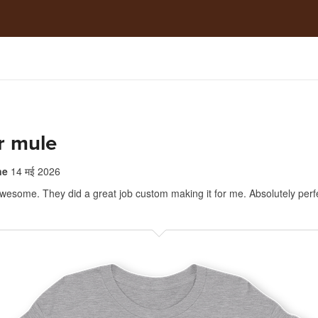
r mule
ne
14 मई 2026
 awesome. They did a great job custom making it for me. Absolutely perf