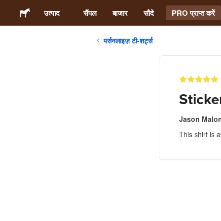
उत्पाद
सैंपल
बाजार
सौदे
PRO प्राप्त करें
पर्सनलाइज़ टी-शर्ट्स
स्टिकर्स
लेबल्स
Sticke
मैगनेट्स
Jason Malo
This shirt is
बटन बैज
पैकेजिंग
परिधान
ऐक्रेलिक