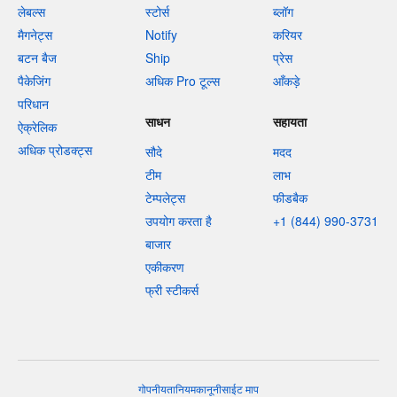
लेबल्स
स्टोर्स
ब्लॉग
मैगनेट्स
Notify
करियर
बटन बैज
Ship
प्रेस
पैकेजिंग
अधिक Pro टूल्स
आँकड़े
परिधान
साधन
सहायता
ऐक्रेलिक
अधिक प्रोडक्ट्स
सौदे
मदद
टीम
लाभ
टेम्पलेट्स
फीडबैक
उपयोग करता है
+1 (844) 990-3731
बाजार
एकीकरण
फ्री स्टीकर्स
गोपनीयता
नियम
कानूनी
साईट माप