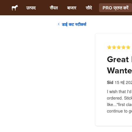
उत्पाद
सैंपल
बाजार
सौदे
PRO प्राप्त करें
डाई कट स्टीकर्स
स्टिकर्स
लेबल्स
Great 
मैगनेट्स
Wante
बटन बैज
Sid
15 मई 20
I wish that I'
ordered. Stic
पैकेजिंग
like..."first 
continue to 
परिधान
ऐक्रेलिक