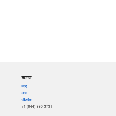
सहायता
मदद
लाभ
फीडबैक
+1 (844) 990-3731