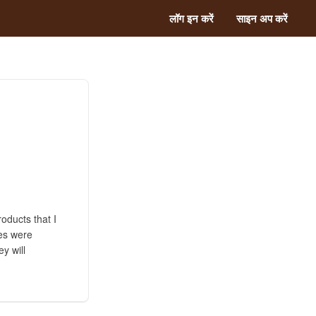
लॉग इन करें
साइन अप करें
roducts that I
ces were
ey will