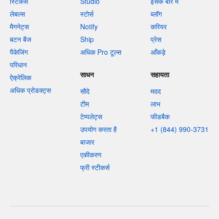
स्टिकर्स
Studio
इसके बारे में
लेबल्स
स्टोर्स
ब्लॉग
मैगनेट्स
Notify
करियर
बटन बैज
Ship
प्रेस
पैकेजिंग
अधिक Pro टूल्स
आँकड़े
परिधान
साधन
सहायता
ऐक्रेलिक
अधिक प्रोडक्ट्स
सौदे
मदद
टीम
लाभ
टेम्पलेट्स
फीडबैक
उपयोग करता है
+1 (844) 990-3731
बाजार
एकीकरण
फ्री स्टीकर्स