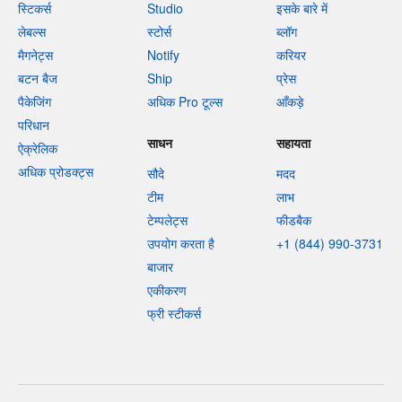
स्टिकर्स
Studio
इसके बारे में
लेबल्स
स्टोर्स
ब्लॉग
मैगनेट्स
Notify
करियर
बटन बैज
Ship
प्रेस
पैकेजिंग
अधिक Pro टूल्स
आँकड़े
परिधान
साधन
सहायता
ऐक्रेलिक
अधिक प्रोडक्ट्स
सौदे
मदद
टीम
लाभ
टेम्पलेट्स
फीडबैक
उपयोग करता है
+1 (844) 990-3731
बाजार
एकीकरण
फ्री स्टीकर्स