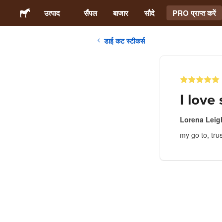
उत्पाद
सैंपल
बाजार
सौदे
PRO प्राप्त करें
डाई कट स्टीकर्स
स्टिकर्स
लेबल्स
I love
मैगनेट्स
Lorena Leig
my go to, trus
बटन बैज
पैकेजिंग
परिधान
ऐक्रेलिक