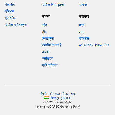
पैकेजिंग
अधिक Pro टूल्स
आँकड़े
परिधान
साधन
सहायता
ऐक्रेलिक
अधिक प्रोडक्ट्स
सौदे
मदद
टीम
लाभ
टेम्पलेट्स
फीडबैक
उपयोग करता है
+1 (844) 990-3731
बाजार
एकीकरण
फ्री स्टीकर्स
गोपनीयता
नियम
कानूनी
साईट माप
हिन्दी
(
HI
)
$
USD
© 2026 Sticker Mule
यह साइट reCAPTCHA द्वारा सुरक्षित है