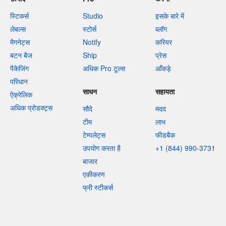
स्टिकर्स
Studio
इसके बारे में
लेबल्स
स्टोर्स
ब्लॉग
मैगनेट्स
Notify
करियर
बटन बैज
Ship
प्रेस
पैकेजिंग
अधिक Pro टूल्स
आँकड़े
परिधान
साधन
सहायता
ऐक्रेलिक
अधिक प्रोडक्ट्स
सौदे
मदद
टीम
लाभ
टेम्पलेट्स
फीडबैक
उपयोग करता है
+1 (844) 990-3731
बाजार
एकीकरण
फ्री स्टीकर्स