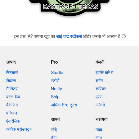
इस तरह से? अपना खुद का
डाई कट स्टीकर्स
ऑर्डर करना भी आसान है
🙂
उत्पाद
Pro
कंपनी
स्टिकर्स
Studio
इसके बारे में
लेबल्स
स्टोर्स
ब्लॉग
मैगनेट्स
Notify
करियर
बटन बैज
Ship
प्रेस
पैकेजिंग
अधिक Pro टूल्स
आँकड़े
परिधान
साधन
सहायता
ऐक्रेलिक
अधिक प्रोडक्ट्स
सौदे
मदद
टीम
लाभ