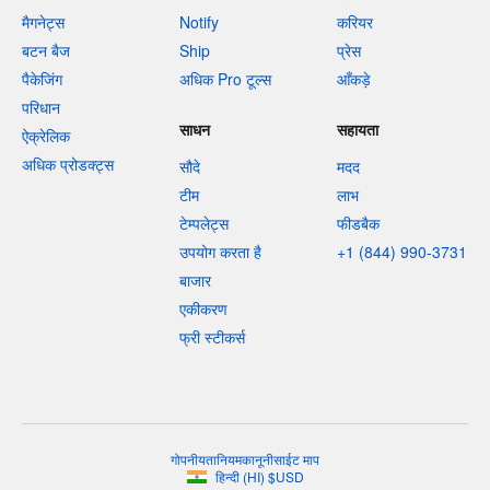
मैगनेट्स
Notify
करियर
बटन बैज
Ship
प्रेस
पैकेजिंग
अधिक Pro टूल्स
आँकड़े
परिधान
साधन
सहायता
ऐक्रेलिक
अधिक प्रोडक्ट्स
सौदे
मदद
टीम
लाभ
टेम्पलेट्स
फीडबैक
उपयोग करता है
+1 (844) 990-3731
बाजार
एकीकरण
फ्री स्टीकर्स
गोपनीयता
नियम
कानूनी
साईट माप
हिन्दी
(
HI
)
$
USD