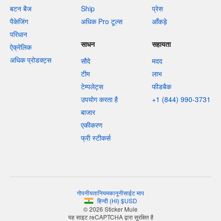
बटन बैज
Ship
प्रेस
पैकेजिंग
अधिक Pro टूल्स
आँकड़े
परिधान
साधन
सहायता
ऐक्रेलिक
अधिक प्रोडक्ट्स
सौदे
मदद
टीम
लाभ
टेम्पलेट्स
फीडबैक
उपयोग करता है
+1 (844) 990-3731
बाजार
एकीकरण
फ्री स्टीकर्स
गोपनीयता
नियम
कानूनी
साईट माप
हिन्दी
(
HI
)
$
USD
© 2026 Sticker Mule
यह साइट reCAPTCHA द्वारा सुरक्षित है