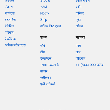
स्टिकर्स
Studio
इसके बारे में
लेबल्स
स्टोर्स
ब्लॉग
मैगनेट्स
Notify
करियर
बटन बैज
Ship
प्रेस
पैकेजिंग
अधिक Pro टूल्स
आँकड़े
परिधान
साधन
सहायता
ऐक्रेलिक
अधिक प्रोडक्ट्स
सौदे
मदद
टीम
लाभ
टेम्पलेट्स
फीडबैक
उपयोग करता है
+1 (844) 990-3731
बाजार
एकीकरण
फ्री स्टीकर्स