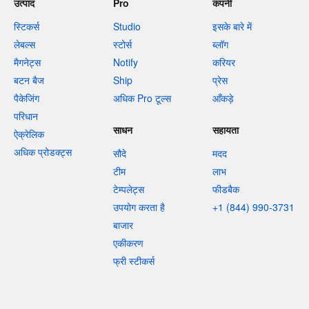
उत्पाद
Pro
कंपनी
स्टिकर्स
Studio
इसके बारे में
लेबल्स
स्टोर्स
ब्लॉग
मैगनेट्स
Notify
करियर
बटन बैज
Ship
प्रेस
पैकेजिंग
अधिक Pro टूल्स
आँकड़े
परिधान
साधन
सहायता
ऐक्रेलिक
अधिक प्रोडक्ट्स
सौदे
मदद
टीम
लाभ
टेम्पलेट्स
फीडबैक
उपयोग करता है
+1 (844) 990-3731
बाजार
एकीकरण
फ्री स्टीकर्स