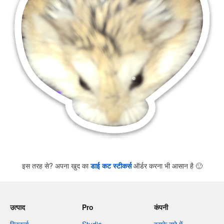
इस तरह से? अपना खुद का
डाई कट स्टीकर्स
ऑर्डर करना भी आसान है
🙂
उत्पाद
Pro
कंपनी