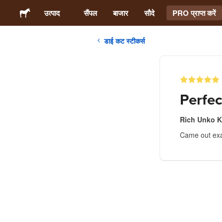
उत्पाद
सैंपल
बाजार
सौदे
PRO प्राप्त करें
डाई कट स्टीकर्स
स्टिकर्स
लेबल्स
Perfec
मैगनेट्स
Rich Unko K
Came out exa
बटन बैज
पैकेजिंग
परिधान
ऐक्रेलिक