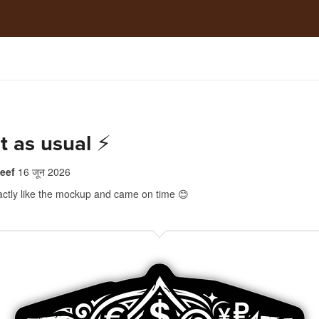
t as usual ⚡️
eef
16 जून 2026
ctly like the mockup and came on time 😊