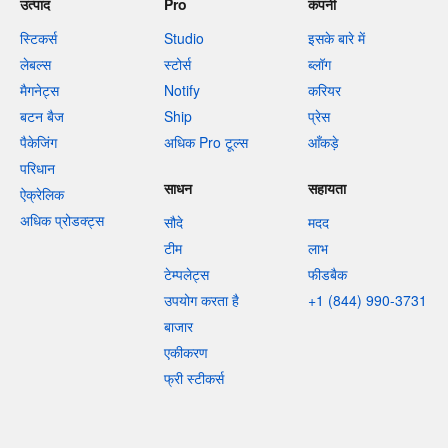
उत्पाद
Pro
कंपनी
स्टिकर्स
Studio
इसके बारे में
लेबल्स
स्टोर्स
ब्लॉग
मैगनेट्स
Notify
करियर
बटन बैज
Ship
प्रेस
पैकेजिंग
अधिक Pro टूल्स
आँकड़े
परिधान
साधन
सहायता
ऐक्रेलिक
अधिक प्रोडक्ट्स
सौदे
मदद
टीम
लाभ
टेम्पलेट्स
फीडबैक
उपयोग करता है
+1 (844) 990-3731
बाजार
एकीकरण
फ्री स्टीकर्स