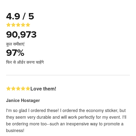
4.9 / 5
90,973
कुल समीक्षाएं
97
%
फिर से ऑर्डर करना चाहेंगे
Love them!
Janice Hostager
I'm so glad I ordered these! I ordered the economy sticker, but
they seem very durable and will work perfectly for my event. I'll
be ordering more too--such an inexpensive way to promote a
business!