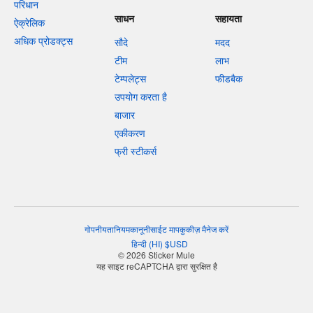
परिधान
साधन
सहायता
ऐक्रेलिक
अधिक प्रोडक्ट्स
सौदे
मदद
टीम
लाभ
टेम्पलेट्स
फीडबैक
उपयोग करता है
बाजार
एकीकरण
फ्री स्टीकर्स
गोपनीयता
नियम
कानूनी
साईट माप
कुकीज़ मैनेज करें
हिन्दी
(
HI
)
$
USD
© 2026 Sticker Mule
यह साइट reCAPTCHA द्वारा सुरक्षित है