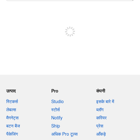
शेष वर्णों 240
पोस्ट करने के लिए साइन अप करें
उत्पाद
Pro
कंपनी
स्टिकर्स
Studio
इसके बारे में
लेबल्स
स्टोर्स
ब्लॉग
मैगनेट्स
Notify
करियर
बटन बैज
Ship
प्रेस
पैकेजिंग
अधिक Pro टूल्स
आँकड़े