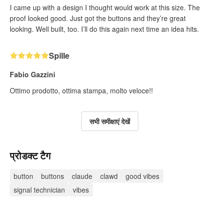
I came up with a design I thought would work at this size. The
proof looked good. Just got the buttons and they’re great
looking. Well built, too. I’ll do this again next time an idea hits.
Spille
Fabio Gazzini
Ottimo prodotto, ottima stampa, molto veloce!!
सभी समीक्षाएं देखें
प्रोडक्ट टैग
button
buttons
claude
clawd
good vibes
signal technician
vibes