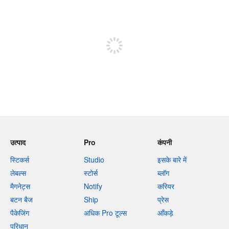
शेष वर्णों 240
पोस्ट करने के लिए साइन अप करें
उत्पाद
Pro
कंपनी
स्टिकर्स
Studio
इसके बारे में
लेबल्स
स्टोर्स
ब्लॉग
मैगनेट्स
Notify
करियर
बटन बैज
Ship
प्रेस
पैकेजिंग
अधिक Pro टूल्स
आँकड़े
परिधान