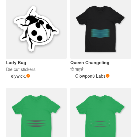
Lady Bug
Queen Changeling
Die cut stickers
टी-शर्ट्स
elywick.
Glowpon3 Labs