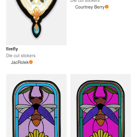
Courtney Berry
firefly
Die cut stickers
JacRolek