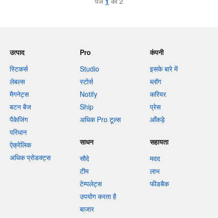
पेज
1
का 2
उत्पाद
Pro
कंपनी
स्टिकर्स
Studio
इसके बारे में
लेबल्स
स्टोर्स
ब्लॉग
मैगनेट्स
Notify
करियर
बटन बैज
Ship
प्रेस
पैकेजिंग
अधिक Pro टूल्स
आँकड़े
परिधान
साधन
सहायता
ऐक्रेलिक
अधिक प्रोडक्ट्स
सौदे
मदद
टीम
लाभ
टेम्पलेट्स
फीडबैक
उपयोग करता है
बाजार