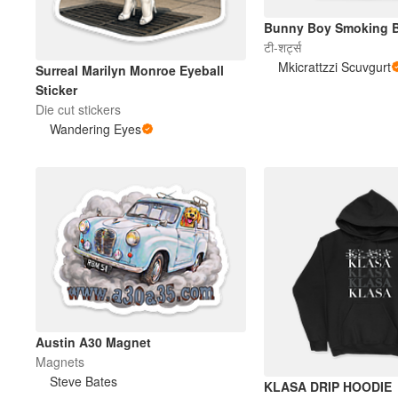
Bunny Boy Smoking B
टी-शर्ट्स
Mkicrattzzi Scuvgurt
Surreal Marilyn Monroe Eyeball
Sticker
Die cut stickers
Wandering Eyes
Austin A30 Magnet
Magnets
Steve Bates
KLASA DRIP HOODIE