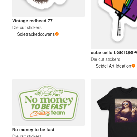
अधिक प्रोडक्ट्स
Vintage redhead 77
Die cut stickers
Sidetrackedcowans
सैंपल
cube cello LGBTQBI
Die cut stickers
Seidel Art Ideation
No money to be fast
Die cut stickers