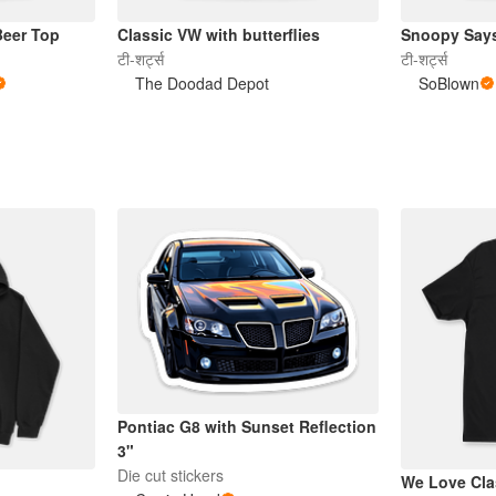
eer Top
Classic VW with butterflies
Snoopy Say
टी-शर्ट्स
टी-शर्ट्स
The Doodad Depot
SoBlown
Pontiac G8 with Sunset Reflection
3"
Die cut stickers
We Love Cla