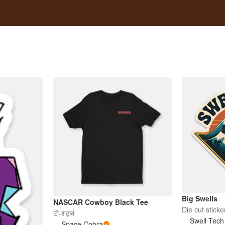
Big Swells
NASCAR Cowboy Black Tee
Die cut sticke
टी-शर्ट्स
Swell Tech
Space Cobra