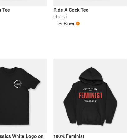
s Tee
Ride A Cock Tee
टी-शर्ट्स
SoBlown
ssics White Logo on
100% Feminist