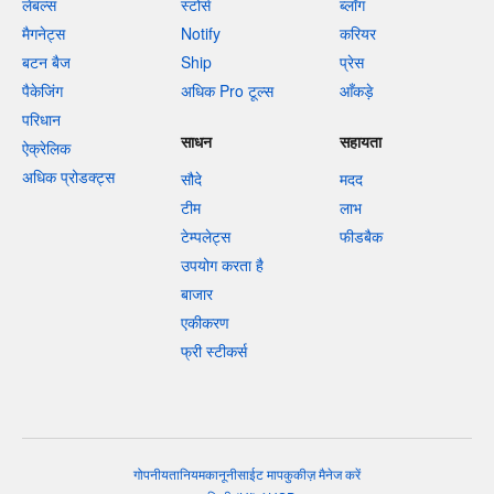
लेबल्स
स्टोर्स
ब्लॉग
मैगनेट्स
Notify
करियर
बटन बैज
Ship
प्रेस
पैकेजिंग
अधिक Pro टूल्स
आँकड़े
परिधान
साधन
सहायता
ऐक्रेलिक
अधिक प्रोडक्ट्स
सौदे
मदद
टीम
लाभ
टेम्पलेट्स
फीडबैक
उपयोग करता है
बाजार
एकीकरण
फ्री स्टीकर्स
गोपनीयता
नियम
कानूनी
साईट माप
कुकीज़ मैनेज करें