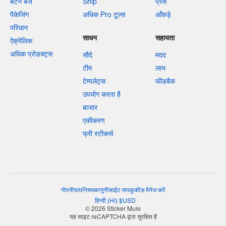
बटन बैज
Ship
प्रेस
पैकेजिंग
अधिक Pro टूल्स
आँकड़े
परिधान
साधन
सहायता
ऐक्रेलिक
अधिक प्रोडक्ट्स
सौदे
मदद
टीम
लाभ
टेम्पलेट्स
फीडबैक
उपयोग करता है
बाजार
एकीकरण
फ्री स्टीकर्स
गोपनीयता
नियम
कानूनी
साईट माप
कुकीज़ मैनेज करें
हिन्दी
(
HI
)
$
USD
© 2026 Sticker Mule
यह साइट reCAPTCHA द्वारा सुरक्षित है