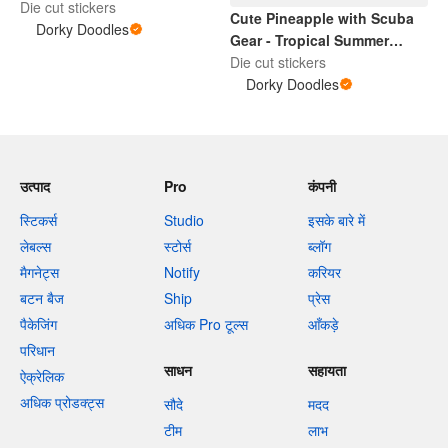
Die cut stickers
Cute Pineapple with Scuba
Dorky Doodles
Gear - Tropical Summer
Design
Die cut stickers
Dorky Doodles
उत्पाद
Pro
कंपनी
स्टिकर्स
Studio
इसके बारे में
लेबल्स
स्टोर्स
ब्लॉग
मैगनेट्स
Notify
करियर
बटन बैज
Ship
प्रेस
पैकेजिंग
अधिक Pro टूल्स
आँकड़े
परिधान
साधन
सहायता
ऐक्रेलिक
अधिक प्रोडक्ट्स
सौदे
मदद
टीम
लाभ