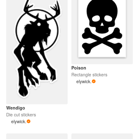
Poison
Rectangle stickers
elywick.
Wendigo
Die cut stickers
elywick.