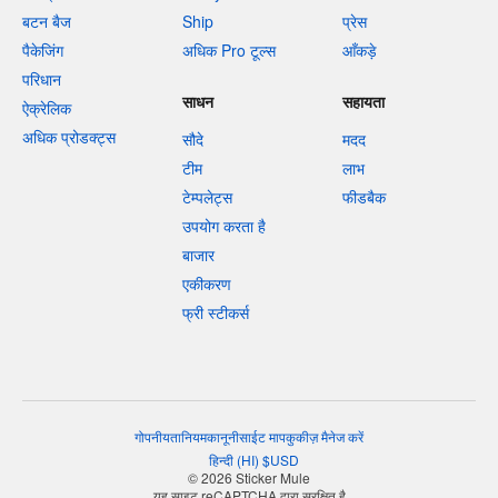
बटन बैज
Ship
प्रेस
पैकेजिंग
अधिक Pro टूल्स
आँकड़े
परिधान
साधन
सहायता
ऐक्रेलिक
अधिक प्रोडक्ट्स
सौदे
मदद
टीम
लाभ
टेम्पलेट्स
फीडबैक
उपयोग करता है
बाजार
एकीकरण
फ्री स्टीकर्स
गोपनीयता
नियम
कानूनी
साईट माप
कुकीज़ मैनेज करें
हिन्दी
(
HI
)
$
USD
© 2026 Sticker Mule
यह साइट reCAPTCHA द्वारा सुरक्षित है