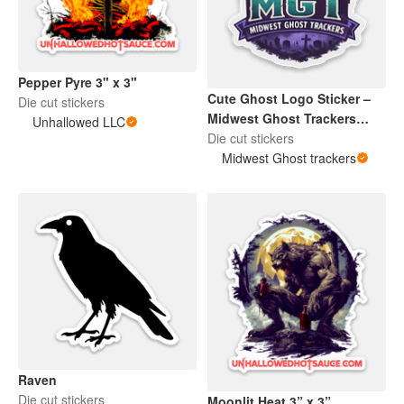
Pepper Pyre 3" x 3"
Cute Ghost Logo Sticker –
Die cut stickers
Midwest Ghost Trackers
Unhallowed LLC
Paranormal Team
Die cut stickers
Midwest Ghost trackers
Raven
Die cut stickers
Moonlit Heat 3” x 3”