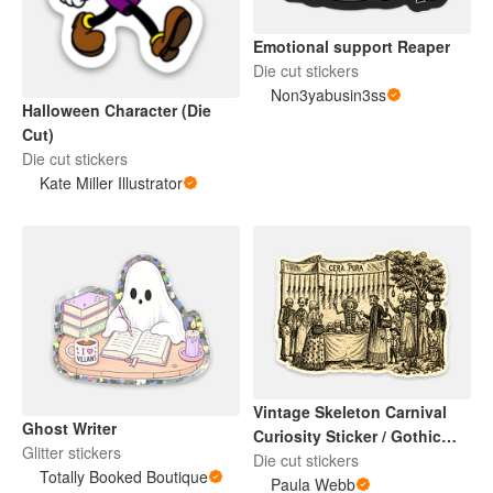
Emotional support Reaper
Die cut stickers
Non3yabusin3ss
Halloween Character (Die
Cut)
Die cut stickers
Kate Miller Illustrator
Vintage Skeleton Carnival
Ghost Writer
Curiosity Sticker / Gothic
Glitter stickers
Halloween Art
Die cut stickers
Totally Booked Boutique
Paula Webb