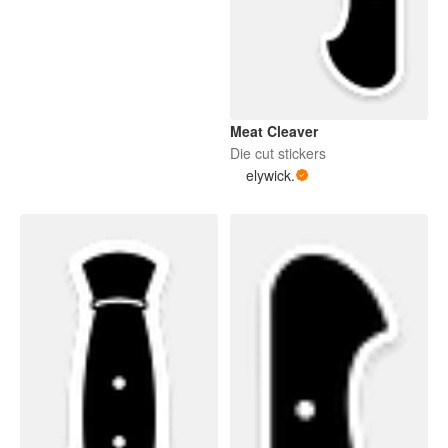
Meat Cleaver
Die cut stickers
elywick.