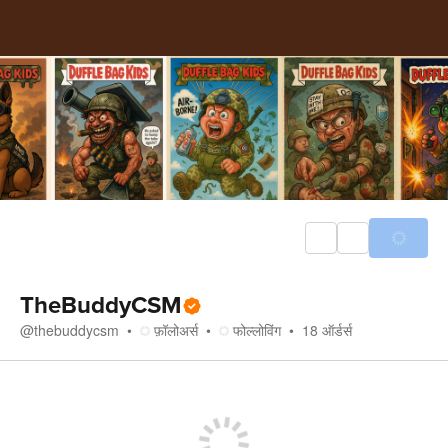
TheBuddyCSM
@
thebuddycsm
फ़ॉलोअर्स
फोल्लोविंग
18
ऑर्डर्स
स्टोर