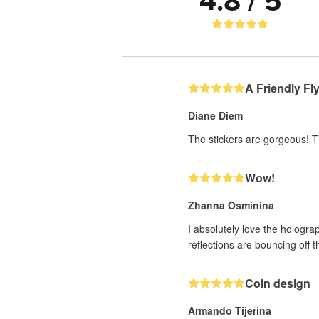
4.8 / 5
A Friendly Fl
Diane Diem
The stickers are gorgeous! T
Wow!
Zhanna Osminina
I absolutely love the holograp
reflections are bouncing off t
Coin design
Armando Tijerina