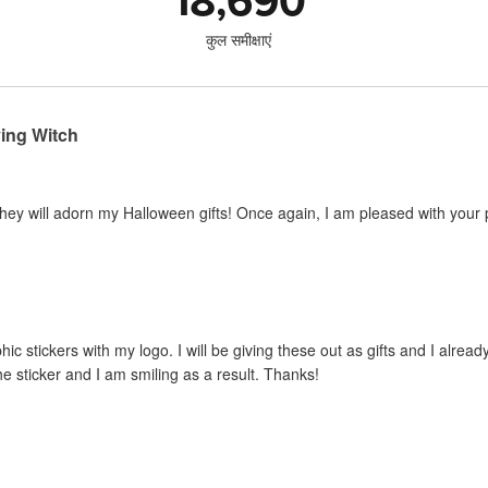
18,690
कुल समीक्षाएं
ying Witch
hey will adorn my Halloween gifts! Once again, I am pleased with your 
hic stickers with my logo. I will be giving these out as gifts and I alrea
he sticker and I am smiling as a result. Thanks!