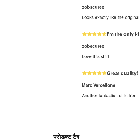
xobscurex
Looks exactly like the origin
I'm the only ki
xobscurex
Love this shirt
Great quality!
Marc Vercellone
Another fantastic t-shirt fro
प्रोडक्ट टैग