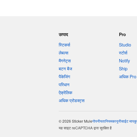
उत्पाद
Pro
स्टिकर्स
Studio
लेबल्स
स्टोर्स
मैगनेट्स
Notify
बटन बैज
Ship
पैकेजिंग
अधिक Pro 
परिधान
ऐक्रेलिक
अधिक प्रोडक्ट्स
© 2026 Sticker Mule
गोपनीयता
नियम
कानूनी
साईट माप
कु
यह साइट reCAPTCHA द्वारा सुरक्षित है