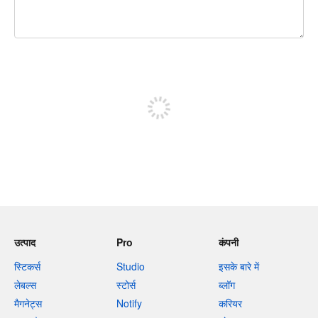
शेष वर्णों 240
पोस्ट करने के लिए साइन अप करें
उत्पाद
Pro
कंपनी
स्टिकर्स
Studio
इसके बारे में
लेबल्स
स्टोर्स
ब्लॉग
मैगनेट्स
Notify
करियर