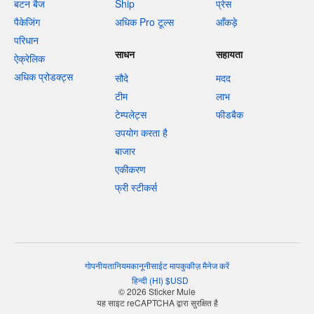
बटन बैज
Ship
प्रेस
पैकेजिंग
अधिक Pro टूल्स
आँकड़े
परिधान
साधन
सहायता
ऐक्रेलिक
अधिक प्रोडक्ट्स
सौदे
मदद
टीम
लाभ
टेम्पलेट्स
फीडबैक
उपयोग करता है
बाजार
एकीकरण
फ्री स्टीकर्स
गोपनीयता
नियम
कानूनी
साईट माप
कुकीज़ मैनेज करें
हिन्दी
(
HI
)
$
USD
© 2026 Sticker Mule
यह साइट reCAPTCHA द्वारा सुरक्षित है