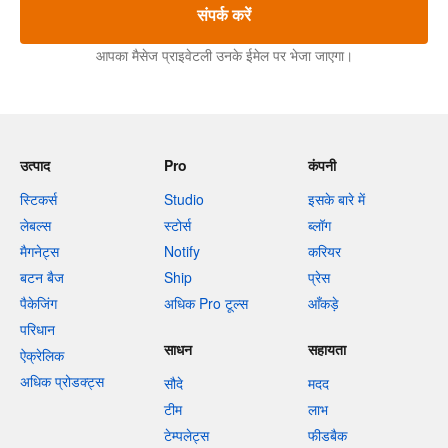
संपर्क करें
आपका मैसेज प्राइवेटली उनके ईमेल पर भेजा जाएगा।
उत्पाद
Pro
कंपनी
स्टिकर्स
Studio
इसके बारे में
लेबल्स
स्टोर्स
ब्लॉग
मैगनेट्स
Notify
करियर
बटन बैज
Ship
प्रेस
पैकेजिंग
अधिक Pro टूल्स
आँकड़े
परिधान
साधन
सहायता
ऐक्रेलिक
अधिक प्रोडक्ट्स
सौदे
मदद
टीम
लाभ
टेम्पलेट्स
फीडबैक