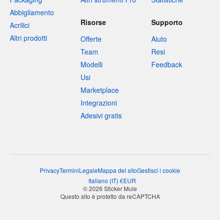
Abbigliamento
Risorse
Supporto
Acrilici
Altri prodotti
Offerte
Aiuto
Team
Resi
Modelli
Feedback
Usi
Marketplace
Integrazioni
Adesivi gratis
Privacy
Termini
Legale
Mappa del sito
Gestisci i cookie
Italiano
(
IT
)
€
EUR
© 2026 Sticker Mule
Questo sito è protetto da reCAPTCHA