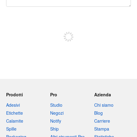
240 caratteri rimasti
Iscriviti per pubblicare
Prodotti
Pro
Azienda
Adesivi
Studio
Chi siamo
Etichette
Negozi
Blog
Calamite
Notify
Carriere
Spille
Ship
Stampa
Packaging
Altri strumenti Pro
Statistiche