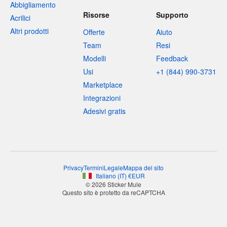
Abbigliamento
Risorse
Supporto
Acrilici
Altri prodotti
Offerte
Aiuto
Team
Resi
Modelli
Feedback
Usi
+1 (844) 990-3731
Marketplace
Integrazioni
Adesivi gratis
Privacy
Termini
Legale
Mappa del sito
Italiano
(
IT
)
€
EUR
© 2026 Sticker Mule
Questo sito è protetto da reCAPTCHA