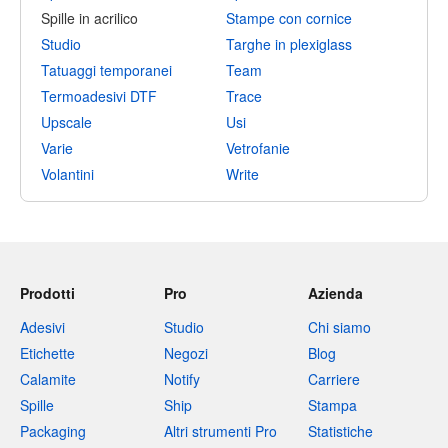
Spille in acrilico
Stampe con cornice
Studio
Targhe in plexiglass
Tatuaggi temporanei
Team
Termoadesivi DTF
Trace
Upscale
Usi
Varie
Vetrofanie
Volantini
Write
Prodotti
Pro
Azienda
Adesivi
Studio
Chi siamo
Etichette
Negozi
Blog
Calamite
Notify
Carriere
Spille
Ship
Stampa
Packaging
Altri strumenti Pro
Statistiche