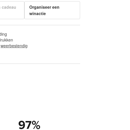
s cadeau
Organiseer een
winactie
ding
fdrukken
 
weerbestendig
97
%