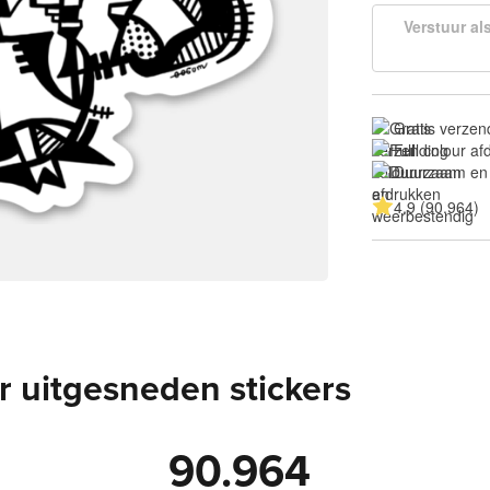
Verstuur al
Gratis verzen
Full colour a
Duurzaam en
4.9 (90.964)
 uitgesneden stickers
90.964