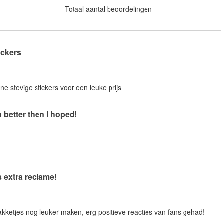
Totaal aantal beoordelingen
ickers
jne stevige stickers voor een leuke prijs
 better then I hoped!
s extra reclame!
pakketjes nog leuker maken, erg positieve reacties van fans gehad!