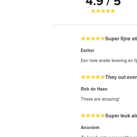
4.9 / 5
Super fijne st
Esther
Een hele snelle levering en fi
They out even
Rob de Haan
These are amazing!
Super leuk al
Anoniem