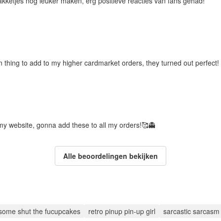
pakketjes nog leuker maken, erg positieve reacties van fans gehad!
 thing to add to my higher cardmarket orders, they turned out perfect!
my website, gonna add these to all my orders!🥰👻
Alle beoordelingen bekijken
 some shut the fucupcakes
retro pinup pin-up girl
sarcastic sarcasm