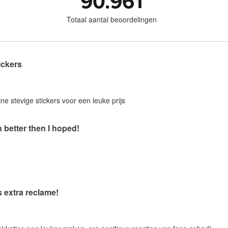
90.961
Totaal aantal beoordelingen
ickers
jne stevige stickers voor een leuke prijs
 better then I hoped!
s extra reclame!