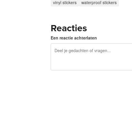
vinyl stickers
waterproof stickers
Reacties
Een reactie achterlaten
240 tekens over