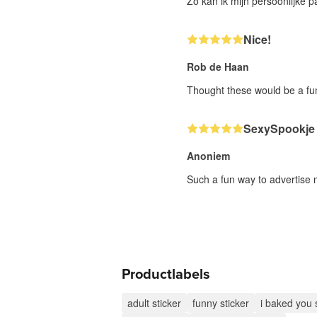
Zo kan ik mijn persoonlijke 
Nice!
Rob de Haan
Thought these would be a fun
SexySpookje
Anoniem
Such a fun way to advertise 
Productlabels
adult sticker
funny sticker
i baked you