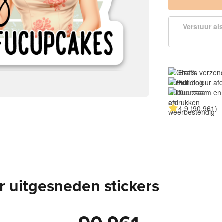
Verstuur al
Gratis verzen
Full colour a
Duurzaam en
4.9 (90.961)
 uitgesneden stickers