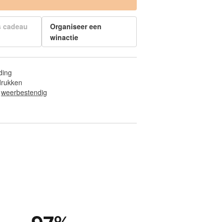
s cadeau
Organiseer een
winactie
ding
fdrukken
 
weerbestendig