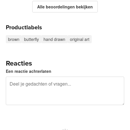
Alle beoordelingen bekijken
Productlabels
brown
butterfly
hand drawn
original art
Reacties
Een reactie achterlaten
240 tekens over
Meld je aan om te kunnen posten