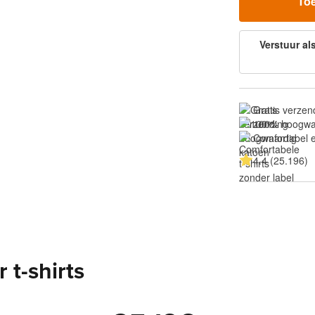
To
Verstuur al
Gratis verzen
100% hoogwa
Comfortabel e
4.4 (25.196)
 t-shirts