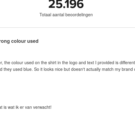
25.196
Totaal aantal beoordelingen
wrong colour used
er, the colour used on the shirt in the logo and text I provided is differe
d they used blue. So it looks nice but doesn't actually match my brand c
t is wat ik er van verwacht!