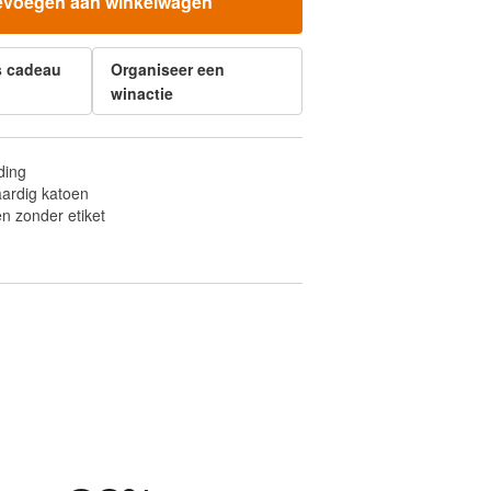
evoegen aan winkelwagen
s cadeau
Organiseer een
winactie
ding
ardig katoen
n zonder etiket