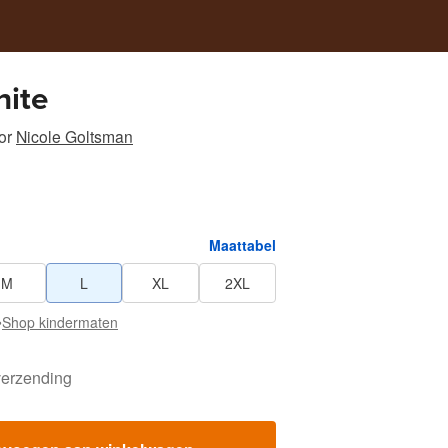
hite
or
Nicole Goltsman
Maattabel
M
L
XL
2XL
•
Shop kindermaten
verzending