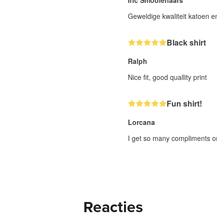
Iric Smoolenaars
Geweldige kwaliteit katoen e
Black shirt
Ralph
Nice fit, good quallity print
Fun shirt!
Lorcana
I get so many compliments on
Reacties