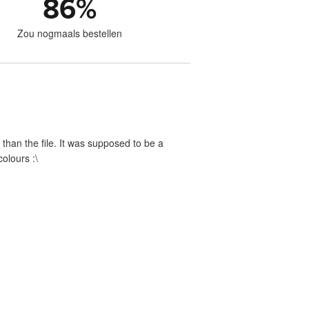
86
%
Zou nogmaals bestellen
nt than the file. It was supposed to be a
olours :\