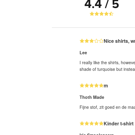
4.4 / 5
Nice shirts, 
Lee
I really like the shirts, howev
shade of turquoise but instea
m
Thoth Made
Fijne stof, zit goed en de maa
Kinder t-shirt