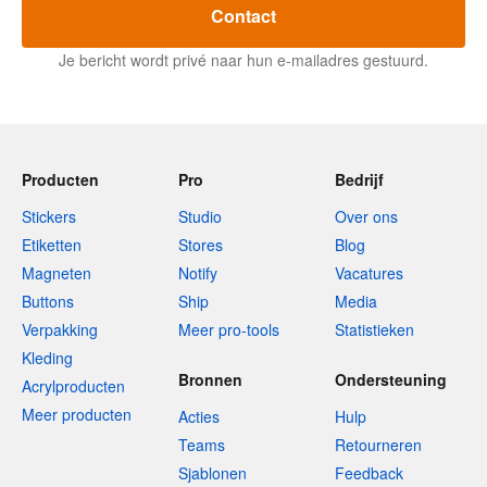
Contact
Je bericht wordt privé naar hun e-mailadres gestuurd.
Producten
Pro
Bedrijf
Stickers
Studio
Over ons
Etiketten
Stores
Blog
Magneten
Notify
Vacatures
Buttons
Ship
Media
Verpakking
Meer pro-tools
Statistieken
Kleding
Bronnen
Ondersteuning
Acrylproducten
Meer producten
Acties
Hulp
Teams
Retourneren
Sjablonen
Feedback