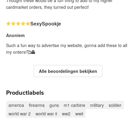
Thought these would be a fun thing to add to my higher
cardmarket orders, they turned out perfect!
SexySpookje
Anoniem
Such a fun way to advertise my website, gonna add these to all
my orders!🥰👻
Alle beoordelingen bekijken
Productlabels
america
firearms
guns
m1 carbine
military
soldier
world war 2
world war ii
ww2
wwii