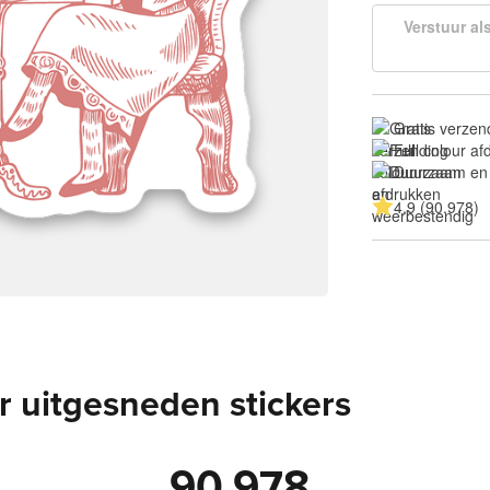
Verstuur al
Gratis verzen
Full colour a
Duurzaam en
4.9 (90.978)
 uitgesneden stickers
90.978