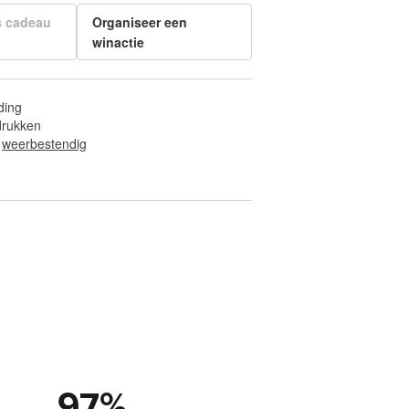
s cadeau
Organiseer een
winactie
ding
fdrukken
 
weerbestendig
97
%