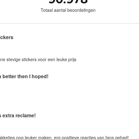
Totaal aantal beoordelingen
ickers
jne stevige stickers voor een leuke prijs
 better then I hoped!
s extra reclame!
pakketjes nog leuker maken, erg positieve reacties van fans gehad!