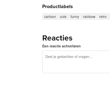
Productlabels
cartoon
cute
funny
rainbow
retro
Reacties
Een reactie achterlaten
240 tekens over