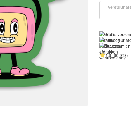
Verstuur al
Gratis verzen
Full colour a
Duurzaam en
4.9 (90.973)