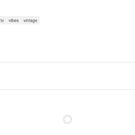
tv
vibes
vintage
Meld je aan om te kunnen posten