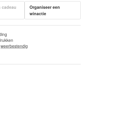
s cadeau
Organiseer een
winactie
ding
fdrukken
 
weerbestendig