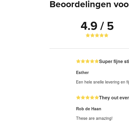
Beoordelingen voor
4.9 / 5
Super fijne st
Esther
Een hele snelle levering en fi
They out even
Rob de Haan
These are amazing!