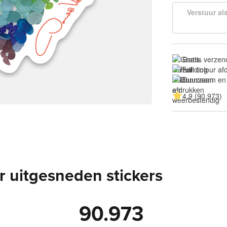
Verstuur al
Gratis verzen
Full colour a
Duurzaam en
4.9 (90.973)
 uitgesneden stickers
90.973