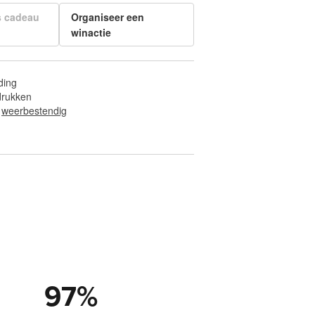
s cadeau
Organiseer een
winactie
ding
fdrukken
 
weerbestendig
97
%