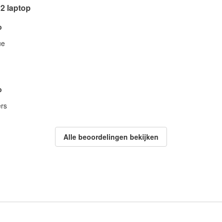
2 laptop
b
ue
b
ers
Alle beoordelingen bekijken