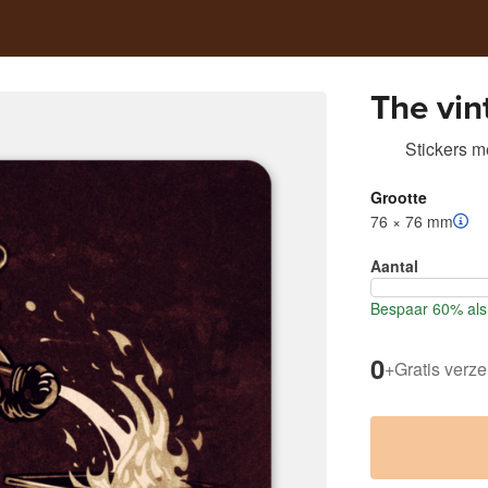
The vin
Stickers m
Grootte
76 × 76 mm
Aantal
Bespaar 60% als 
0
+
Gratis verz