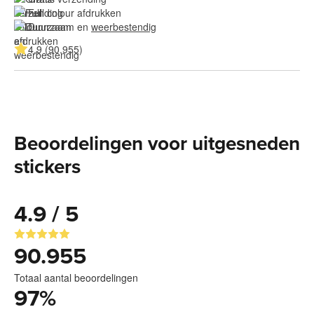
Full colour afdrukken
Duurzaam en 
weerbestendig
4.9 (90.955)
Beoordelingen voor uitgesneden
stickers
4.9 / 5
90.955
Totaal aantal beoordelingen
97
%